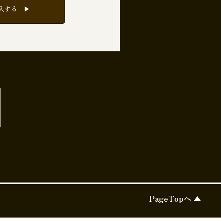
入する ▶︎
PageTopへ ▲