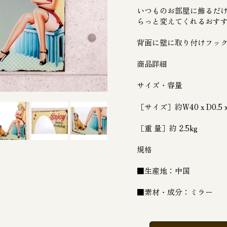
いつものお部屋に飾るだ
らっと変えてくれるおす
背面に壁に取り付けフッ
商品詳細
サイズ・容量
［サイズ］約W40 x D0.5 x
［重 量］約 2.5kg
規格
■生産地：中国
■素材・成分：ミラー