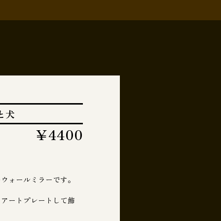
と犬
￥4400
のウォールミラーです。
、アートプレートして飾