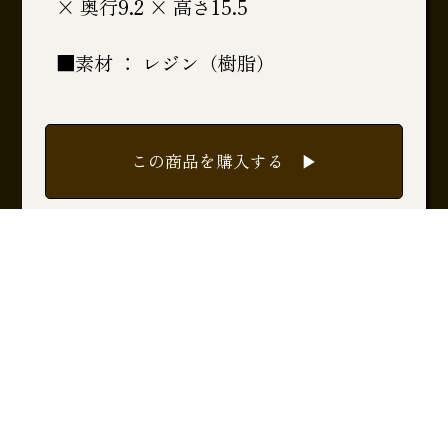
× 奥行9.2 × 高さ15.5
■素材 ： レジン（樹脂）
この商品を購入する ▶︎
一覧に戻る ▶︎
PageTopへ ▲