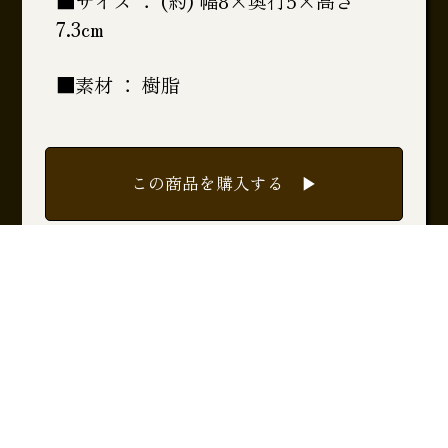
■サイズ ： (約) 幅8×奥行5×高さ
7.3cm
■素材 ： 樹脂
この商品を購入する ▶︎
一覧に戻る ▶︎
PageTopへ ▲